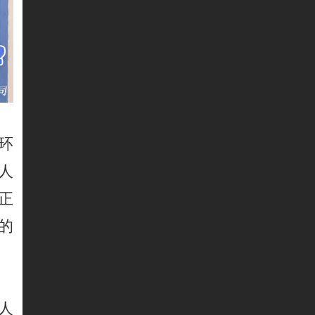
环
人
正
的
人