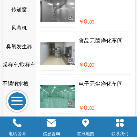
传递窗
0.
￥
00
风幕机
食品无菌净化车间
臭氧发生器
0.
采样车/取样车
￥
00
电子无尘净化车间
不锈钢水槽及周边产品
层流罩
0.
￥
00
FFU产品
医疗器械洁净车间
电话咨询
信息咨询
在线地图
联系我们